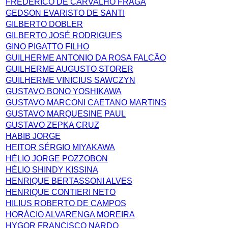
FREDERICO DE CARVALHO FRAGA
GEDSON EVARISTO DE SANTI
GILBERTO DOBLER
GILBERTO JOSÉ RODRIGUES
GINO PIGATTO FILHO
GUILHERME ANTONIO DA ROSA FALCÃO
GUILHERME AUGUSTO STORER
GUILHERME VINICIUS SAWCZYN
GUSTAVO BONO YOSHIKAWA
GUSTAVO MARCONI CAETANO MARTINS
GUSTAVO MARQUESINE PAUL
GUSTAVO ZEPKA CRUZ
HABIB JORGE
HEITOR SÉRGIO MIYAKAWA
HÉLIO JORGE POZZOBON
HÉLIO SHINDY KISSINA
HENRIQUE BERTASSONI ALVES
HENRIQUE CONTIERI NETO
HILIUS ROBERTO DE CAMPOS
HORÁCIO ALVARENGA MOREIRA
HYGOR FRANCISCO NARDO